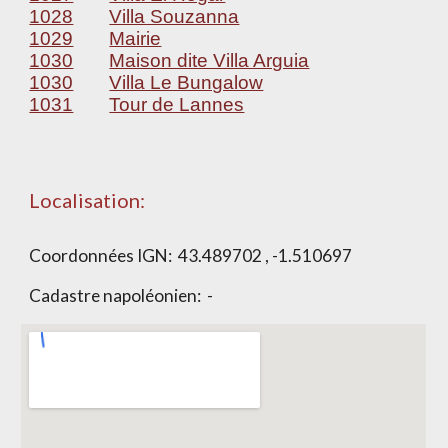
1028
Villa Souzanna
1029
Mairie
1030
Maison dite Villa Arguia
1030
Villa Le Bungalow
1031
Tour de Lannes
Localisation:
Coordonnées IGN:
43.489702 , -1.510697
Cadastre napoléonien: -