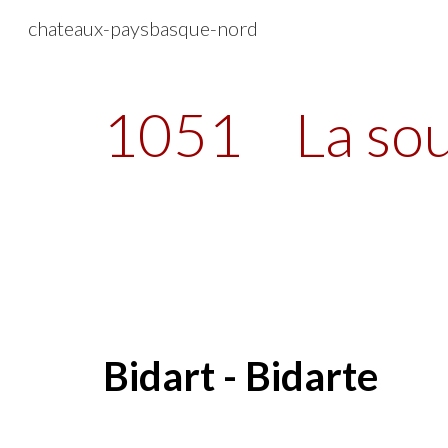
chateaux-paysbasque-nord
Sk
1051
La sou
Bidart - Bidarte