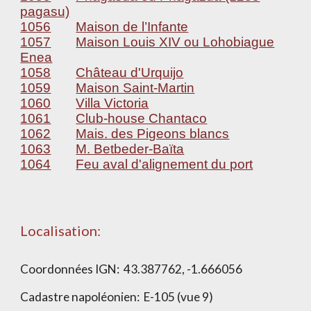
pagasu)
1056
Maison de l’Infante
1057
Maison Louis XIV ou Lohobiague
Enea
1058
Château d'Urquijo
1059
Maison Saint-Martin
1060
Villa Victoria
1061
Club-house Chantaco
1062
Mais. des Pigeons blancs
1063
M. Betbeder-Baïta
1064
Feu aval d'alignement du port
Localisation:
Coordonnées IGN:
43.387762, -1.666056
Cadastre napoléonien:
E-105 (vue 9)