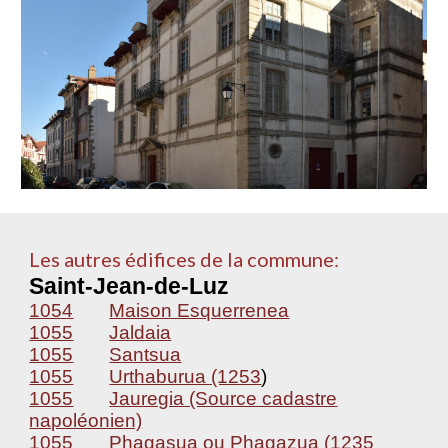
Les autres édifices de la commune:
Saint-Jean-de-Luz
1054
Maison Esquerrenea
1055
Jaldaia
1055
Santsua
1055
Urthaburua (1253
)
1055
Jauregia (Source cadastre
napoléonien)
1055
Phagasua ou Phagazua (1235