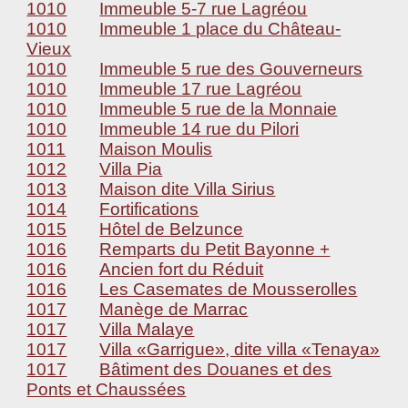
1010
Immeuble 5-7 rue Lagréou
1010
Immeuble 1 place du Château-
Vieux
1010
Immeuble 5 rue des Gouverneurs
1010
Immeuble 17 rue Lagréou
1010
Immeuble 5 rue de la Monnaie
1010
Immeuble 14 rue du Pilori
1011
Maison Moulis
1012
Villa Pia
1013
Maison dite Villa Sirius
1014
Fortifications
1015
Hôtel de Belzunce
1016
Remparts du Petit Bayonne +
1016
Ancien fort du Réduit
1016
Les Casemates de Mousserolles
1017
Manège de Marrac
1017
Villa Malaye
1017
Villa «Garrigue», dite villa «Tenaya»
1017
Bâtiment des Douanes et des
Ponts et Chaussées