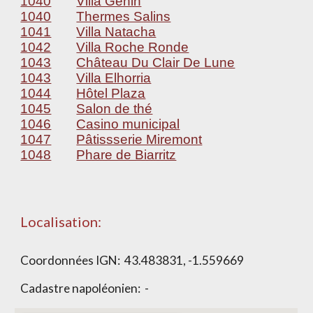
1040
Villa Genin
1040
Thermes Salins
1041
Villa Natacha
1042
Villa Roche Ronde
1043
Château Du Clair De Lune
1043
Villa Elhorria
1044
Hôtel Plaza
1045
Salon de thé
1046
Casino municipal
1047
Pâtissserie Miremont
1048
Phare de Biarritz
Localisation:
Coordonnées IGN:
43.483831, -1.559669
Cadastre napoléonien: -