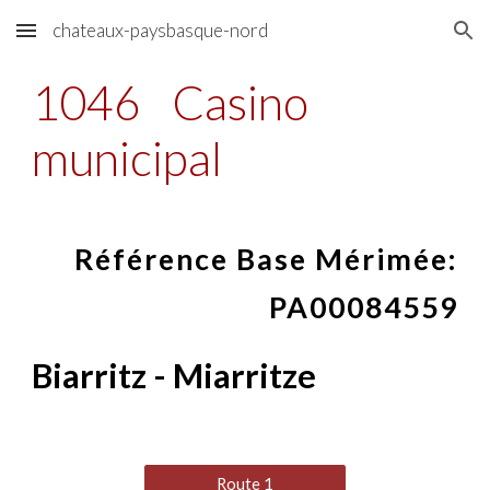
chateaux-paysbasque-nord
Skip to main content
Skip to navigation
1046
Casino
municipal
Référence Base Mérimée:
PA00084559
Biarritz - Miarritze
Route 1