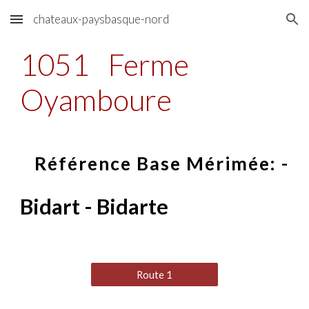
chateaux-paysbasque-nord
Skip to main content
Skip to navigation
1051
Ferme
Oyamboure
Référence Base Mérimée: -
Bidart - Bidarte
Route 1