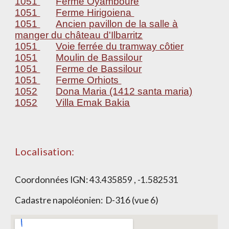
1051
Ferme Oyamboure
1051
Ferme Hirigoiena
1051
Ancien pavillon de la salle à
manger du château d'Ilbarritz
1051
Voie ferrée du tramway côtier
1051
Moulin de Bassilour
1051
Ferme de Bassilour
1051
Ferme Orhiots
1052
Dona Maria (1412 santa maria)
1052
Villa Emak Bakia
Localisation:
Coordonnées IGN:
43.435859 , -1.582531
Cadastre napoléonien:
D-316 (vue 6)