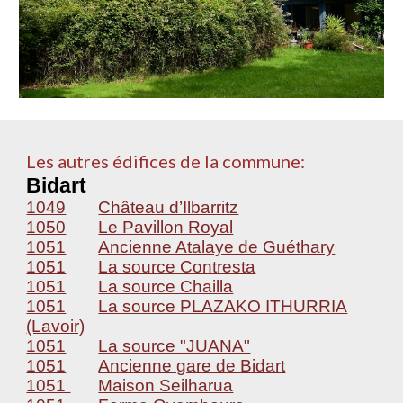
Les autres édifices de la commune:
Bidart
1049
Château d’Ilbarritz
1050
Le Pavillon Royal
1051
Ancienne Atalaye de Guéthary
1051
La source Contresta
1051
La source Chailla
1051
La source PLAZAKO ITHURRIA
(Lavoir)
1051
La source "JUANA"
1051
Ancienne gare de Bidart
1051
Maison Seilharua