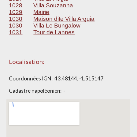
1028
Villa Souzanna
1029
Mairie
1030
Maison dite Villa Arguia
1030
Villa Le Bungalow
1031
Tour de Lannes
Localisation:
Coordonnées IGN:
43.48144, -1.515147
Cadastre napoléonien: -