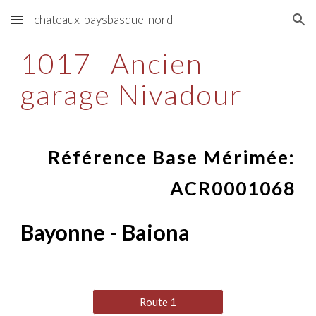
chateaux-paysbasque-nord
Skip to main content
Skip to navigation
1017
Ancien
garage Nivadour
Référence Base Mérimée:
ACR0001068
Bayonne - Baiona
Route 1