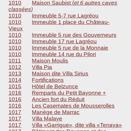
1010
Maison Saubist (
et 6 autres caves
classées)
1010
Immeuble 5-7 rue Lagréou
1010
Immeuble 1 place du Château-
Vieux
1010
Immeuble 5 rue des Gouverneurs
1010
Immeuble 17 rue Lagréou
1010
Immeuble 5 rue de la Monnaie
1010
Immeuble 14 rue du Pilori
1011
Maison Moulis
1012
Villa Pia
1013
Maison dite Villa Sirius
1014
Fortifications
1015
Hôtel de Belzunce
1016
Remparts du Petit Bayonne +
1016
Ancien fort du Réduit
1016
Les Casemates de Mousserolles
1017
Manège de Marrac
1017
Villa Malaye
1017
Villa «Garrigue», dite villa «Tenaya»