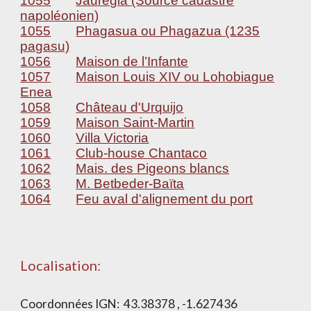
1055
Jauregia (Source cadastre
napoléonien)
1055
Phagasua ou Phagazua (1235
pagasu)
1056
Maison de l’Infante
1057
Maison Louis XIV ou Lohobiague
Enea
1058
Château d'Urquijo
1059
Maison Saint-Martin
1060
Villa Victoria
1061
Club-house Chantaco
1062
Mais. des Pigeons blancs
1063
M. Betbeder-Baïta
1064
Feu aval d'alignement du port
Localisation:
Coordonnées IGN:
43.38378 , -1.627436