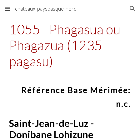
chateaux-paysbasque-nord
Skip to main content
Skip to navigation
1055
Phagasua ou
Phagazua (1235
pagasu)
Référence Base Mérimée:
n.c.
Saint-Jean-de-Luz -
Donibane Lohizune