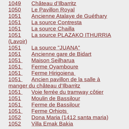
1049
Château d’Ilbarritz
1050
Le Pavillon Royal
1051
Ancienne Atalaye de Guéthary
1051
La source Contresta
1051
La source Chailla
1051
La source PLAZAKO ITHURRIA
(Lavoir)
1051
La source "JUANA"
1051
Ancienne gare de Bidart
1051
Maison Seilharua
1051
Ferme Oyamboure
1051
Ferme Hirigoiena
1051
Ancien pavillon de la salle à
manger du château d'Ilbarritz
1051
Voie ferrée du tramway côtier
1051
Moulin de Bassilour
1051
Ferme de Bassilour
1051
Ferme Orhiots
1052
Dona Maria (1412 santa maria)
1052
Villa Emak Bakia