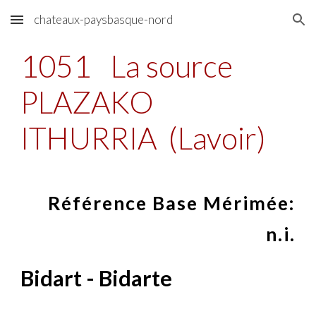
chateaux-paysbasque-nord
Skip to main content
Skip to navigation
1051
La source
PLAZAKO
ITHURRIA (Lavoir)
Référence Base Mérimée:
n.i.
Bidart - Bidarte