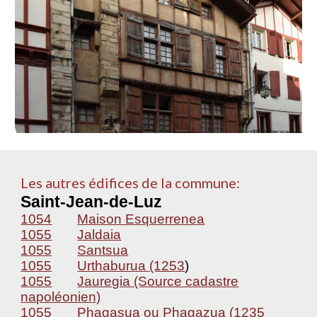
Les autres édifices de la commune:
Saint-Jean-de-Luz
1054
Maison Esquerrenea
1055
Jaldaia
1055
Santsua
1055
Urthaburua (1253
)
1055
Jauregia (Source cadastre
napoléonien)
1055
Phagasua ou Phagazua (1235