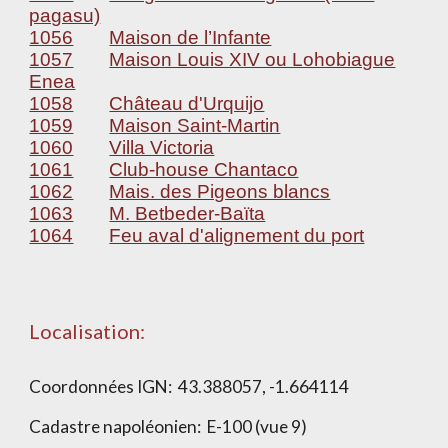
pagasu)
1056
Maison de l’Infante
1057
Maison Louis XIV ou Lohobiague
Enea
1058
Château d'Urquijo
1059
Maison Saint-Martin
1060
Villa Victoria
1061
Club-house Chantaco
1062
Mais. des Pigeons blancs
1063
M. Betbeder-Baïta
1064
Feu aval d'alignement du port
Localisation:
Coordonnées IGN:
43.388057, -1.664114
Cadastre napoléonien:
E-100 (vue 9)