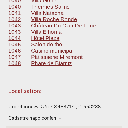
1040
Villa Genin
1040
Thermes Salins
1041
Villa Natacha
1042
Villa Roche Ronde
1043
Château Du Clair De Lune
1043
Villa Elhorria
1044
Hôtel Plaza
1045
Salon de thé
1046
Casino municipal
1047
Pâtissserie Miremont
1048
Phare de Biarritz
Localisation:
Coordonnées IGN:
43.488714 , -1.553238
Cadastre napoléonien: -