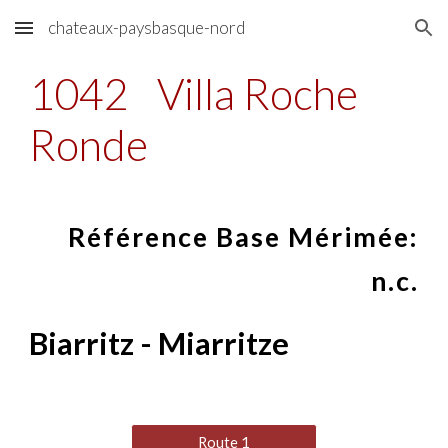
chateaux-paysbasque-nord
Skip to main content
Skip to navigation
1042
Villa Roche
Ronde
Référence Base Mérimée:
n.c.
Biarritz - Miarritze
Route 1