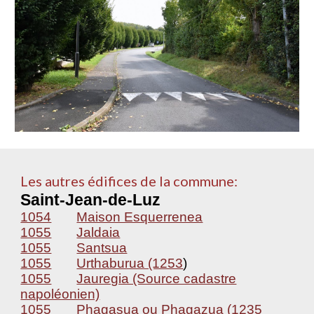
Les autres édifices de la commune:
Saint-Jean-de-Luz
1054
Maison Esquerrenea
1055
Jaldaia
1055
Santsua
1055
Urthaburua (1253
)
1055
Jauregia (Source cadastre
napoléonien)
1055
Phagasua ou Phagazua (1235