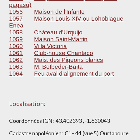
pagasu)
1056
Maison de l’Infante
1057
Maison Louis XIV ou Lohobiague
Enea
1058
Château d'Urquijo
1059
Maison Saint-Martin
1060
Villa Victoria
1061
Club-house Chantaco
1062
Mais. des Pigeons blancs
1063
M. Betbeder-Baïta
1064
Feu aval d'alignement du port
Localisation:
Coordonnées IGN:
43.402393 , -1.630043
Cadastre napoléonien:
C1– 44 (vue 5) Ourtaboure