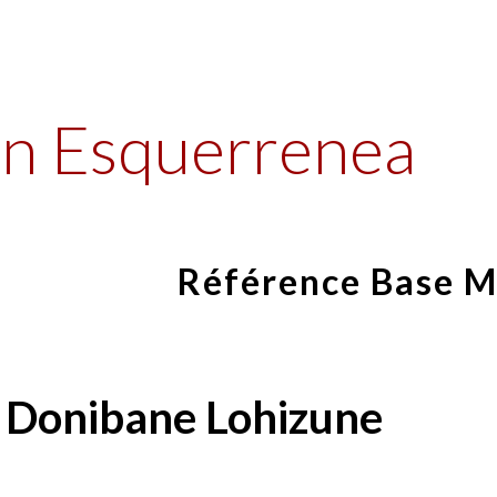
ip to main content
Skip to navigat
n Esquerrenea
Référence Base 
-
Donibane Lohizune