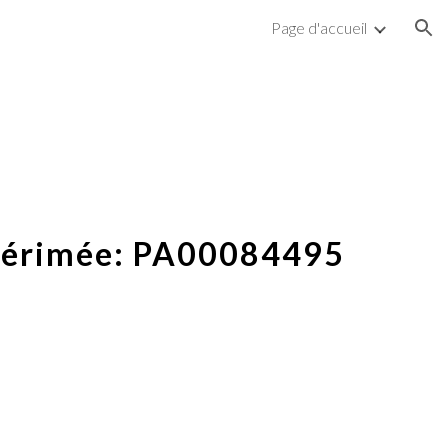
Page d'accueil
ion
Mérimée:
PA00084495