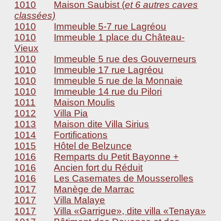
1010
Maison Saubist (
et 6 autres caves
classées)
1010
Immeuble 5-7 rue Lagréou
1010
Immeuble 1 place du Château-
Vieux
1010
Immeuble 5 rue des Gouverneurs
1010
Immeuble 17 rue Lagréou
1010
Immeuble 5 rue de la Monnaie
1010
Immeuble 14 rue du Pilori
1011
Maison Moulis
1012
Villa Pia
1013
Maison dite Villa Sirius
1014
Fortifications
1015
Hôtel de Belzunce
1016
Remparts du Petit Bayonne +
1016
Ancien fort du Réduit
1016
Les Casemates de Mousserolles
1017
Manège de Marrac
1017
Villa Malaye
1017
Villa «Garrigue», dite villa «Tenaya»