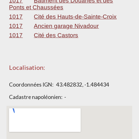
1017
Bâtiment des Douanes et des
Ponts et Chaussées
1017
Cité des Hauts-de-Sainte-Croix
1017
Ancien garage Nivadour
1017
Cité des Castors
Localisation:
Coordonnées IGN:
43.482832, -1.484434
Cadastre napoléonien:
-