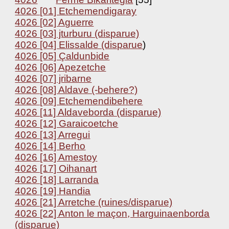
4026 [01] Etchemendigaray
4026 [02] Aguerre
4026 [03] jturburu (disparue)
4026 [04] Elissalde (disparue
)
4026 [05] Çaldunbide
4026 [06] Apezetche
4026 [07] jribarne
4026 [08] Aldave (-behere?)
4026 [09] Etchemendibehere
4026 [11] Aldaveborda (disparue)
4026 [12] Garaicoetche
4026 [13] Arregui
4026 [14] Berho
4026 [16] Amestoy
4026 [17] Oihanart
4026 [18] Larranda
4026 [19] Handia
4026 [21] Arretche (ruines/disparue)
4026 [22] Anton le maçon, Harguinaenborda
(disparue)