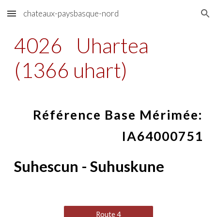
chateaux-paysbasque-nord
Skip to main content
Skip to navigation
4026
Uhartea
(1366 uhart)
Référence Base Mérimée:
IA64000751
Suhescun - Suhuskune
Route 4