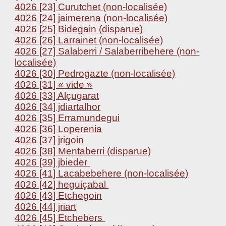
4026 [23] Curutchet (non-localisée)
4026 [24] jaimerena (non-localisée)
4026 [25] Bidegain (disparue)
4026 [26] Larrainet (non-localisée)
4026 [27] Salaberri / Salaberribehere (non-
localisée)
4026 [30] Pedrogazte (non-localisée)
4026 [31] « vide »
4026 [33] Alçugarat
4026 [34] jdiartalhor
4026 [35] Erramundegui
4026 [36] Loperenia
4026 [37] jrigoin
4026 [38] Mentaberri (disparue)
4026 [39] jbieder
4026 [41] Lacabebehere (non-localisée)
4026 [42] heguiçabal
4026 [43] Etchegoin
4026 [44] jriart
4026 [45] Etchebers