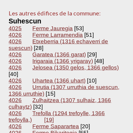
Les autres édifices de la commune:
Suhescun
4025
Ferme Jauregia
[53]
4026
Ferme Larramendia
[51]
4026
Etxeberria (1316 echaverri de
suescun)
[28]
4026
Garatea (1366 garat)
[29]
4026
Irigaraia (1366 yrigaray)
[48]
4026
Jelosea (1350 gelos, 1366 gellos)
[40]
4026
Uhartea (1366 uhart)
[10]
4026
Urrutia (1307 urruthia de suescun,
1366 urruthie)
[15]
4026
Zulhaitzea (1307 sulhaiz, 1366
culhaytz)
[32]
4026
Trefolla (1294 trefoylle, 1366
trefoylla,)
[19]
4026
Ferme Saparartea
[20]
4026
Ferme Bikaritegia
[55]