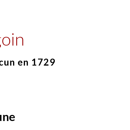
ip to main content
Skip to navigat
goin
scun en 1729
une