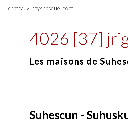
chateaux-paysbasque-nord
Sk
4026 [37] jri
Les maisons de Suhe
Suhescun - Suhusk