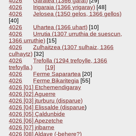
4026
Garatea (1366 garat)
[29]
4026
Irigaraia (1366 yrigaray)
[48]
4026
Jelosea (1350 gelos, 1366 gellos)
[40]
4026
Uhartea (1366 uhart)
[10]
4026
Urrutia (1307 urruthia de suescun,
1366 urruthie)
[15]
4026
Zulhaitzea (1307 sulhaiz, 1366
culhaytz)
[32]
4026
Trefolla (1294 trefoylle, 1366
trefoylla,)
[19]
4026
Ferme Saparartea
[20]
4026
Ferme Bikaritegia
[55]
4026 [01] Etchemendigaray
4026 [02] Aguerre
4026 [03] jturburu (disparue)
4026 [04] Elissalde (disparue
)
4026 [05] Çaldunbide
4026 [06] Apezetche
4026 [07] jribarne
4026 [08] Aldave (-behere?)