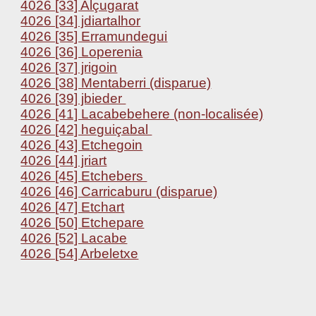
4026 [33] Alçugarat
4026 [34] jdiartalhor
4026 [35] Erramundegui
4026 [36] Loperenia
4026 [37] jrigoin
4026 [38] Mentaberri (disparue)
4026 [39] jbieder
4026 [41] Lacabebehere (non-localisée)
4026 [42] heguiçabal
4026 [43] Etchegoin
4026 [44] jriart
4026 [45] Etchebers
4026 [46] Carricaburu (disparue)
4026 [47] Etchart
4026 [50] Etchepare
4026 [52] Lacabe
4026 [54] Arbeletxe