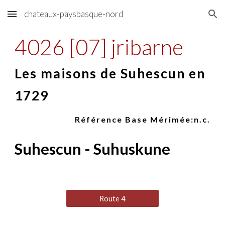
chateaux-paysbasque-nord
Skip to main content
Skip to navigation
4026 [07] jribarne
Les maisons de Suhescun en
1729
Référence Base Mérimée:n.c.
Suhescun - Suhuskune
Route 4