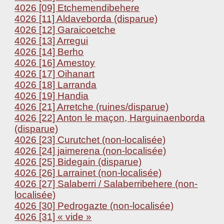
4026 [09] Etchemendibehere
4026 [11] Aldaveborda (disparue)
4026 [12] Garaicoetche
4026 [13] Arregui
4026 [14] Berho
4026 [16] Amestoy
4026 [17] Oihanart
4026 [18] Larranda
4026 [19] Handia
4026 [21] Arretche (ruines/disparue)
4026 [22] Anton le maçon, Harguinaenborda
(disparue)
4026 [23] Curutchet (non-localisée)
4026 [24] jaimerena (non-localisée)
4026 [25] Bidegain (disparue)
4026 [26] Larrainet (non-localisée)
4026 [27] Salaberri / Salaberribehere (non-
localisée)
4026 [30] Pedrogazte (non-localisée)
4026 [31] « vide »