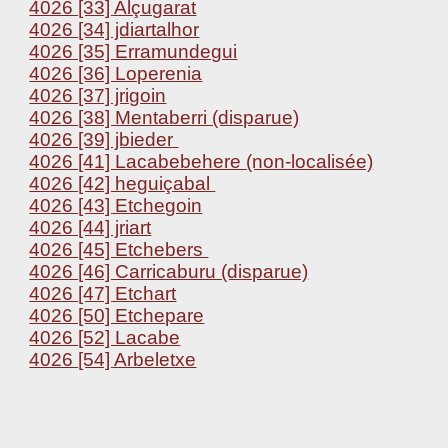
4026 [33] Alçugarat
4026 [34] jdiartalhor
4026 [35] Erramundegui
4026 [36] Loperenia
4026 [37] jrigoin
4026 [38] Mentaberri (disparue)
4026 [39] jbieder
4026 [41] Lacabebehere (non-localisée)
4026 [42] heguiçabal
4026 [43] Etchegoin
4026 [44] jriart
4026 [45] Etchebers
4026 [46] Carricaburu (disparue)
4026 [47] Etchart
4026 [50] Etchepare
4026 [52] Lacabe
4026 [54] Arbeletxe