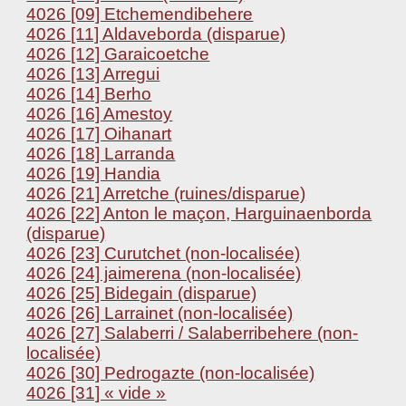
4026 [09] Etchemendibehere
4026 [11] Aldaveborda (disparue)
4026 [12] Garaicoetche
4026 [13] Arregui
4026 [14] Berho
4026 [16] Amestoy
4026 [17] Oihanart
4026 [18] Larranda
4026 [19] Handia
4026 [21] Arretche (ruines/disparue)
4026 [22] Anton le maçon, Harguinaenborda
(disparue)
4026 [23] Curutchet (non-localisée)
4026 [24] jaimerena (non-localisée)
4026 [25] Bidegain (disparue)
4026 [26] Larrainet (non-localisée)
4026 [27] Salaberri / Salaberribehere (non-
localisée)
4026 [30] Pedrogazte (non-localisée)
4026 [31] « vide »