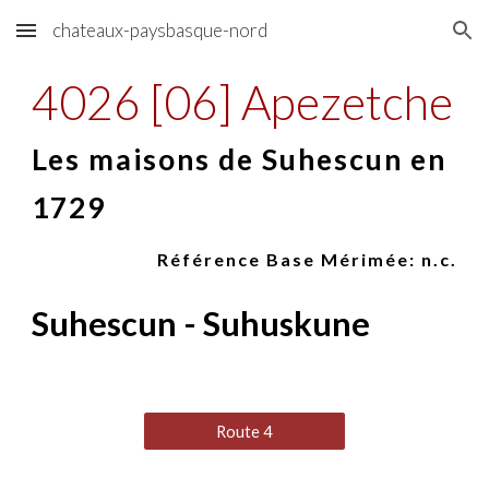
chateaux-paysbasque-nord
Skip to main content
Skip to navigation
4026 [06] Apezetche
Les maisons de Suhescun en
1729
Référence Base Mérimée: n.c.
Suhescun - Suhuskune
Route 4