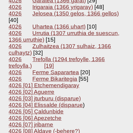
4026
Garatea (1366 garat)
[29]
4026
Irigaraia (1366 yrigaray)
[48]
4026
Jelosea (1350 gelos, 1366 gellos)
[40]
4026
Uhartea (1366 uhart)
[10]
4026
Urrutia (1307 urruthia de suescun,
1366 urruthie)
[15]
4026
Zulhaitzea (1307 sulhaiz, 1366
culhaytz)
[32]
4026
Trefolla (1294 trefoylle, 1366
trefoylla,)
[19]
4026
Ferme Saparartea
[20]
4026
Ferme Bikaritegia
[55]
4026 [01] Etchemendigaray
4026 [02] Aguerre
4026 [03] jturburu (disparue)
4026 [04] Elissalde (disparue
)
4026 [05] Çaldunbide
4026 [06] Apezetche
4026 [07] jribarne
4026 [08] Aldave (-behere?)