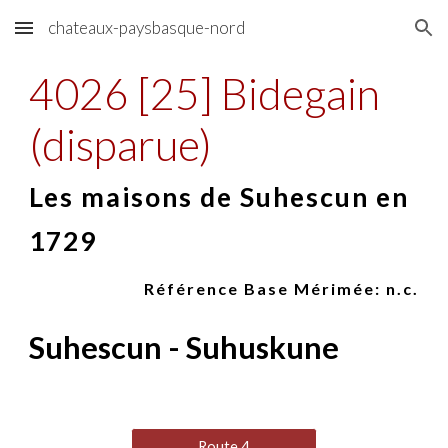
chateaux-paysbasque-nord
Skip to main content
Skip to navigation
4026 [25] Bidegain
(disparue)
Les maisons de Suhescun en
1729
Référence Base Mérimée: n.
c
.
Suhescun - Suhuskune
Route 4