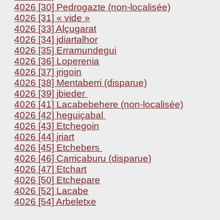
4026 [30] Pedrogazte (non-localisée)
4026 [31] « vide »
4026 [33] Alçugarat
4026 [34] jdiartalhor
4026 [35] Erramundegui
4026 [36] Loperenia
4026 [37] jrigoin
4026 [38] Mentaberri (disparue)
4026 [39] jbieder
4026 [41] Lacabebehere (non-localisée)
4026 [42] heguiçabal
4026 [43] Etchegoin
4026 [44] jriart
4026 [45] Etchebers
4026 [46] Carricaburu (disparue)
4026 [47] Etchart
4026 [50] Etchepare
4026 [52] Lacabe
4026 [54] Arbeletxe