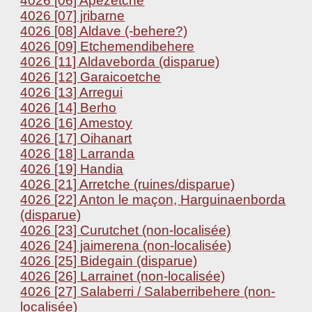
4026 [06] Apezetche
4026 [07] jribarne
4026 [08] Aldave (-behere?)
4026 [09] Etchemendibehere
4026 [11] Aldaveborda (disparue)
4026 [12] Garaicoetche
4026 [13] Arregui
4026 [14] Berho
4026 [16] Amestoy
4026 [17] Oihanart
4026 [18] Larranda
4026 [19] Handia
4026 [21] Arretche (ruines/disparue)
4026 [22] Anton le maçon, Harguinaenborda
(disparue)
4026 [23] Curutchet (non-localisée)
4026 [24] jaimerena (non-localisée)
4026 [25] Bidegain (disparue)
4026 [26] Larrainet (non-localisée)
4026 [27] Salaberri / Salaberribehere (non-
localisée)