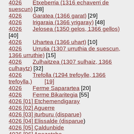
4026
Etxeberria (1316 echaverri de
suescun)
[28]
4026
Garatea (1366 garat)
[29]
4026
Irigaraia (1366 yrigaray)
[48]
4026
Jelosea (1350 gelos, 1366 gellos)
[40]
4026
Uhartea (1366 uhart)
[10]
4026
Urrutia (1307 urruthia de suescun,
1366 urruthie)
[15]
4026
Zulhaitzea (1307 sulhaiz, 1366
culhaytz)
[32]
4026
Trefolla (1294 trefoylle, 1366
trefoylla,)
[19]
4026
Ferme Saparartea
[20]
4026
Ferme Bikaritegia
[55]
4026 [01] Etchemendigaray
4026 [02] Aguerre
4026 [03] jturburu (disparue)
4026 [04] Elissalde (disparue
)
4026 [05] Çaldunbide