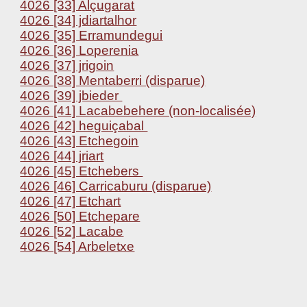
4026 [33] Alçugarat
4026 [34] jdiartalhor
4026 [35] Erramundegui
4026 [36] Loperenia
4026 [37] jrigoin
4026 [38] Mentaberri (disparue)
4026 [39] jbieder
4026 [41] Lacabebehere (non-localisée)
4026 [42] heguiçabal
4026 [43] Etchegoin
4026 [44] jriart
4026 [45] Etchebers
4026 [46] Carricaburu (disparue)
4026 [47] Etchart
4026 [50] Etchepare
4026 [52] Lacabe
4026 [54] Arbeletxe