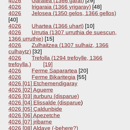
4026
Garatea (1366 garat)
[29]
4026
Irigaraia (1366 yrigaray)
[48]
4026
Jelosea (1350 gelos, 1366 gellos)
[40]
4026
Uhartea (1366 uhart)
[10]
4026
Urrutia (1307 urruthia de suescun,
1366 urruthie)
[15]
4026
Zulhaitzea (1307 sulhaiz, 1366
culhaytz)
[32]
4026
Trefolla (1294 trefoylle, 1366
trefoylla,)
[19]
4026
Ferme Saparartea
[20]
4026
Ferme Bikaritegia
[55]
4026 [01] Etchemendigaray
4026 [02] Aguerre
4026 [03] jturburu (disparue)
4026 [04] Elissalde (disparue
)
4026 [05] Çaldunbide
4026 [06] Apezetche
4026 [07] jribarne
4026 [08] Aldave (-behere?)