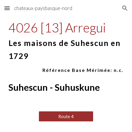
chateaux-paysbasque-nord
Skip to main content
Skip to navigation
4026 [13] Arregui
Les maisons de Suhescun en
1729
Référence Base Mérimée: n.
c
.
Suhescun - Suhuskune
Route 4