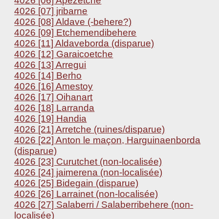
4026 [06] Apezetche
4026 [07] jribarne
4026 [08] Aldave (-behere?)
4026 [09] Etchemendibehere
4026 [11] Aldaveborda (disparue)
4026 [12] Garaicoetche
4026 [13] Arregui
4026 [14] Berho
4026 [16] Amestoy
4026 [17] Oihanart
4026 [18] Larranda
4026 [19] Handia
4026 [21] Arretche (ruines/disparue)
4026 [22] Anton le maçon, Harguinaenborda
(disparue)
4026 [23] Curutchet (non-localisée)
4026 [24] jaimerena (non-localisée)
4026 [25] Bidegain (disparue)
4026 [26] Larrainet (non-localisée)
4026 [27] Salaberri / Salaberribehere (non-
localisée)