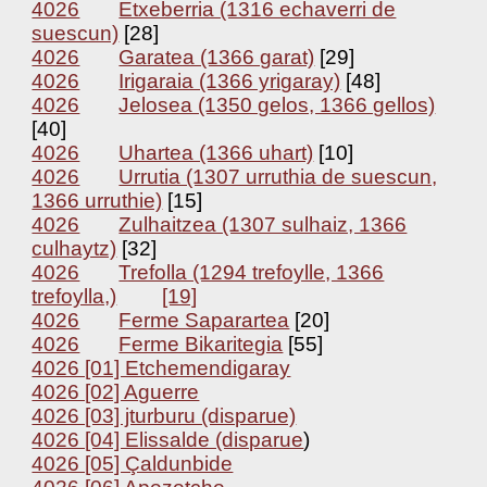
4026
Etxeberria (1316 echaverri de
suescun)
[28]
4026
Garatea (1366 garat)
[29]
4026
Irigaraia (1366 yrigaray)
[48]
4026
Jelosea (1350 gelos, 1366 gellos)
[40]
4026
Uhartea (1366 uhart)
[10]
4026
Urrutia (1307 urruthia de suescun,
1366 urruthie)
[15]
4026
Zulhaitzea (1307 sulhaiz, 1366
culhaytz)
[32]
4026
Trefolla (1294 trefoylle, 1366
trefoylla,)
[19]
4026
Ferme Saparartea
[20]
4026
Ferme Bikaritegia
[55]
4026 [01] Etchemendigaray
4026 [02] Aguerre
4026 [03] jturburu (disparue)
4026 [04] Elissalde (disparue
)
4026 [05] Çaldunbide