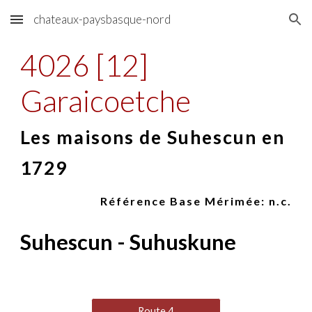
chateaux-paysbasque-nord
Skip to main content
Skip to navigation
4026 [12]
Garaicoetche
Les maisons de Suhescun en
1729
Référence Base Mérimée: n.
c
.
Suhescun - Suhuskune
Route 4