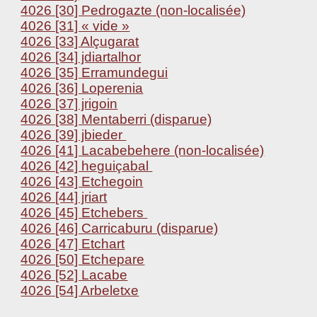
4026 [30] Pedrogazte (non-localisée)
4026 [31] « vide »
4026 [33] Alçugarat
4026 [34] jdiartalhor
4026 [35] Erramundegui
4026 [36] Loperenia
4026 [37] jrigoin
4026 [38] Mentaberri (disparue)
4026 [39] jbieder
4026 [41] Lacabebehere (non-localisée)
4026 [42] heguiçabal
4026 [43] Etchegoin
4026 [44] jriart
4026 [45] Etchebers
4026 [46] Carricaburu (disparue)
4026 [47] Etchart
4026 [50] Etchepare
4026 [52] Lacabe
4026 [54] Arbeletxe