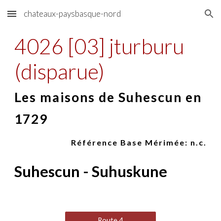
chateaux-paysbasque-nord
Skip to main content
Skip to navigation
4026 [03] jturburu
(disparue)
Les maisons de Suhescun en
1729
Référence Base Mérimée: n.c.
Suhescun - Suhuskune
Route 4