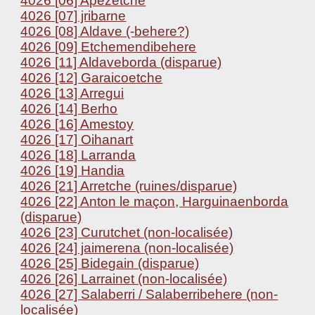
4026 [06] Apezetche
4026 [07] jribarne
4026 [08] Aldave (-behere?)
4026 [09] Etchemendibehere
4026 [11] Aldaveborda (disparue)
4026 [12] Garaicoetche
4026 [13] Arregui
4026 [14] Berho
4026 [16] Amestoy
4026 [17] Oihanart
4026 [18] Larranda
4026 [19] Handia
4026 [21] Arretche (ruines/disparue)
4026 [22] Anton le maçon, Harguinaenborda
(disparue)
4026 [23] Curutchet (non-localisée)
4026 [24] jaimerena (non-localisée)
4026 [25] Bidegain (disparue)
4026 [26] Larrainet (non-localisée)
4026 [27] Salaberri / Salaberribehere (non-
localisée)