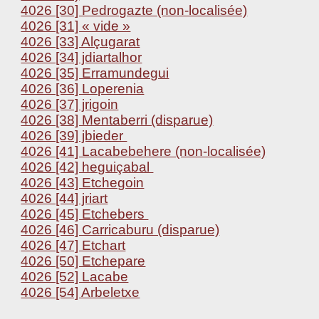
4026 [30] Pedrogazte (non-localisée)
4026 [31] « vide »
4026 [33] Alçugarat
4026 [34] jdiartalhor
4026 [35] Erramundegui
4026 [36] Loperenia
4026 [37] jrigoin
4026 [38] Mentaberri (disparue)
4026 [39] jbieder
4026 [41] Lacabebehere (non-localisée)
4026 [42] heguiçabal
4026 [43] Etchegoin
4026 [44] jriart
4026 [45] Etchebers
4026 [46] Carricaburu (disparue)
4026 [47] Etchart
4026 [50] Etchepare
4026 [52] Lacabe
4026 [54] Arbeletxe