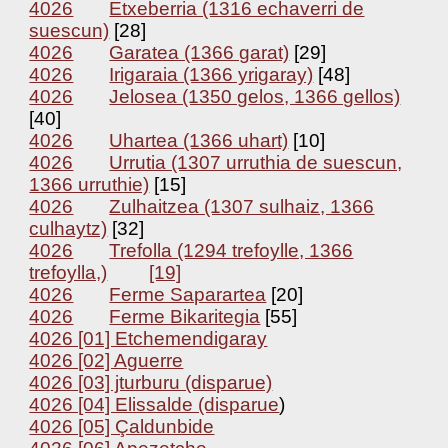
4026
Etxeberria (1316 echaverri de
suescun)
[28]
4026
Garatea (1366 garat)
[29]
4026
Irigaraia (1366 yrigaray)
[48]
4026
Jelosea (1350 gelos, 1366 gellos)
[40]
4026
Uhartea (1366 uhart)
[10]
4026
Urrutia (1307 urruthia de suescun,
1366 urruthie)
[15]
4026
Zulhaitzea (1307 sulhaiz, 1366
culhaytz)
[32]
4026
Trefolla (1294 trefoylle, 1366
trefoylla,)
[19]
4026
Ferme Saparartea
[20]
4026
Ferme Bikaritegia
[55]
4026 [01] Etchemendigaray
4026 [02] Aguerre
4026 [03] jturburu (disparue)
4026 [04] Elissalde (disparue
)
4026 [05] Çaldunbide