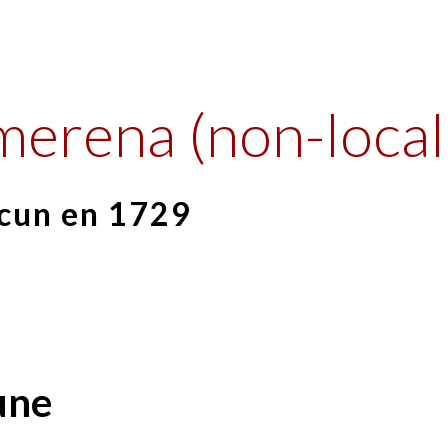
ip to main content
Skip to navigat
merena (non-local
scun en 1729
une