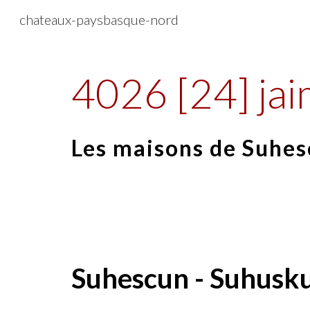
chateaux-paysbasque-nord
Sk
4026 [24] jai
Les maisons de Suhe
Suhescun - Suhusk