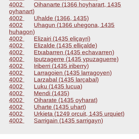
4002
Oihanarte (1366 hoyharart, 1435
oyhanart)
4002
Uhalde (1366, 1435)
4002
Uhagun (1366 uhegona, 1435
huhagon)
4002
Elizairi (1435 eliçayri)
4002
Elizalde (1435 elliçalde)
4002
Etxabarren (1435 echavarren)
4002
Iputzagerre (1435 ypuzaguerre)
4002
Iriberri (1435 iriberry)
4002
Larragoien (1435 larragoyen)
4002
Larzabal (1435 larçabal)
4002
Luku (1435 lucua)
4002
Mendi (1435)
4002
Oiharate (1435 oyharat)
4002
Uharte (1435 uhart)
4002
Urkieta (1249 orcuit, 1435 urquiet)
4002
Sarrigain (1435 sarrigayn)