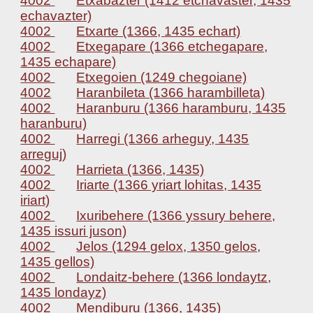
4002
Etxabazter (1412 etchavaster, 1435
echavazter)
4002
Etxarte (1366, 1435 echart)
4002
Etxegapare (1366 etchegapare,
1435 echapare)
4002
Etxegoien (1249 chegoiane)
4002
Haranbileta (1366 harambilleta)
4002
Haranburu (1366 haramburu, 1435
haranburu)
4002
Harregi (1366 arheguy, 1435
arreguj)
4002
Harrieta (1366, 1435)
4002
Iriarte (1366 yriart lohitas, 1435
iriart)
4002
Ixuribehere (1366 yssury behere,
1435 issuri juson)
4002
Jelos (1294 gelox, 1350 gelos,
1435 gellos)
4002
Londaitz-behere (1366 londaytz,
1435 londayz)
4002
Mendiburu (1366, 1435)