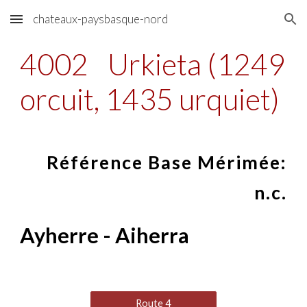
chateaux-paysbasque-nord
Skip to main content
Skip to navigation
4002
Urkieta (1249
orcuit, 1435 urquiet)
Référence Base Mérimée:
n.c.
Ayherre - Aiherra
Route 4