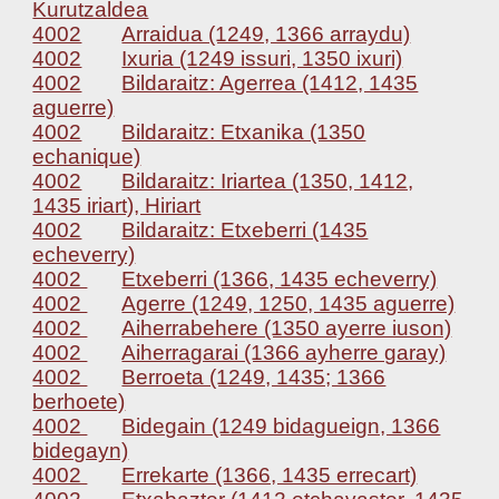
Kurutzaldea
4002
Arraidua (1249, 1366 arraydu)
4002
Ixuria (1249 issuri, 1350 ixuri)
4002
Bildaraitz: Agerrea (1412, 1435
aguerre)
4002
Bildaraitz: Etxanika (1350
echanique)
4002
Bildaraitz: Iriartea (1350, 1412,
1435 iriart), Hiriart
4002
Bildaraitz: Etxeberri (1435
echeverry)
4002
Etxeberri (1366, 1435 echeverry)
4002
Agerre (1249, 1250, 1435 aguerre)
4002
Aiherrabehere (1350 ayerre iuson)
4002
Aiherragarai (1366 ayherre garay)
4002
Berroeta (1249, 1435; 1366
berhoete)
4002
Bidegain (1249 bidagueign, 1366
bidegayn)
4002
Errekarte (1366, 1435 errecart)