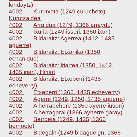
londaytz)
4002
Kurutxeta (1249 curuchete)
Kurutzaldea
4002
Arraidua (1249, 1366 arraydu)
4002
Ixuria (1249 issuri, 1350 ixuri)
4002
Bildaraitz: Agerrea (1412, 1435
aguerre)
4002
Bildaraitz: Etxanika (1350
echanique)
4002
Bildaraitz: Iriartea (1350, 1412,
1435 iriart), Hiriart
4002
Bildaraitz: Etxeberri (1435
echeverry)
4002
Etxeberri (1366, 1435 echeverry)
4002
Agerre (1249, 1250, 1435 aguerre)
4002
Aiherrabehere (1350 ayerre iuson)
4002
Aiherragarai (1366 ayherre garay)
4002
Berroeta (1249, 1435; 1366
berhoete)
4002
Bidegain (1249 bidagueign, 1366