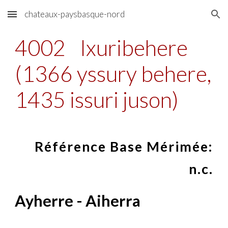
chateaux-paysbasque-nord
Skip to main content
Skip to navigation
4002
Ixuribehere
(1366 yssury behere,
1435 issuri juson)
Référence Base Mérimée:
n.c.
Ayherre - Aiherra