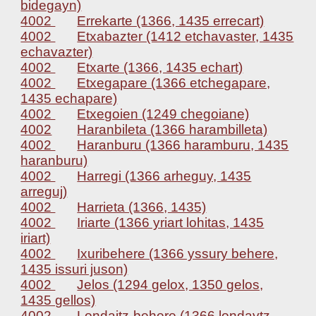
bidegayn)
4002
Errekarte (1366, 1435 errecart)
4002
Etxabazter (1412 etchavaster, 1435
echavazter)
4002
Etxarte (1366, 1435 echart)
4002
Etxegapare (1366 etchegapare,
1435 echapare)
4002
Etxegoien (1249 chegoiane)
4002
Haranbileta (1366 harambilleta)
4002
Haranburu (1366 haramburu, 1435
haranburu)
4002
Harregi (1366 arheguy, 1435
arreguj)
4002
Harrieta (1366, 1435)
4002
Iriarte (1366 yriart lohitas, 1435
iriart)
4002
Ixuribehere (1366 yssury behere,
1435 issuri juson)
4002
Jelos (1294 gelox, 1350 gelos,
1435 gellos)
4002
Londaitz-behere (1366 londaytz,