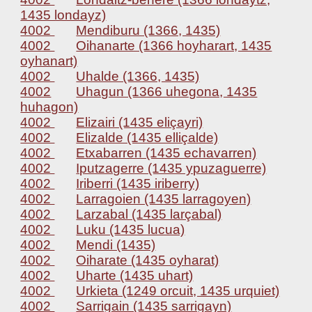
1435 londayz)
4002
Mendiburu (1366, 1435)
4002
Oihanarte (1366 hoyharart, 1435
oyhanart)
4002
Uhalde (1366, 1435)
4002
Uhagun (1366 uhegona, 1435
huhagon)
4002
Elizairi (1435 eliçayri)
4002
Elizalde (1435 elliçalde)
4002
Etxabarren (1435 echavarren)
4002
Iputzagerre (1435 ypuzaguerre)
4002
Iriberri (1435 iriberry)
4002
Larragoien (1435 larragoyen)
4002
Larzabal (1435 larçabal)
4002
Luku (1435 lucua)
4002
Mendi (1435)
4002
Oiharate (1435 oyharat)
4002
Uharte (1435 uhart)
4002
Urkieta (1249 orcuit, 1435 urquiet)
4002
Sarrigain (1435 sarrigayn)