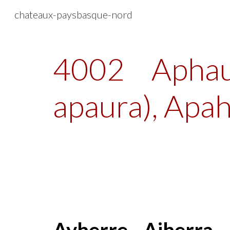
chateaux-paysbasque-nord
Sk
4002
Aphau
apaura), Apah