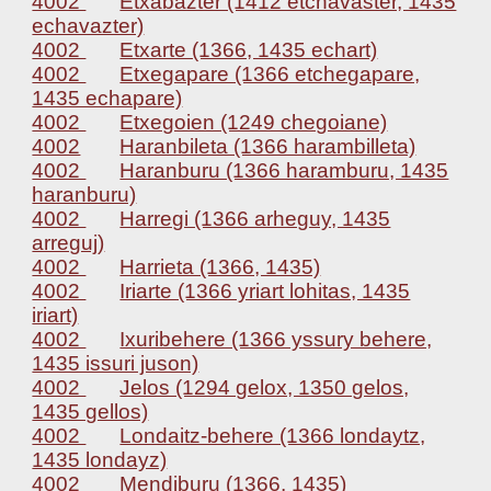
4002
Etxabazter (1412 etchavaster, 1435
echavazter)
4002
Etxarte (1366, 1435 echart)
4002
Etxegapare (1366 etchegapare,
1435 echapare)
4002
Etxegoien (1249 chegoiane)
4002
Haranbileta (1366 harambilleta)
4002
Haranburu (1366 haramburu, 1435
haranburu)
4002
Harregi (1366 arheguy, 1435
arreguj)
4002
Harrieta (1366, 1435)
4002
Iriarte (1366 yriart lohitas, 1435
iriart)
4002
Ixuribehere (1366 yssury behere,
1435 issuri juson)
4002
Jelos (1294 gelox, 1350 gelos,
1435 gellos)
4002
Londaitz-behere (1366 londaytz,
1435 londayz)
4002
Mendiburu (1366, 1435)