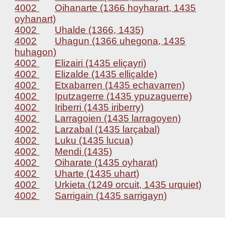
4002
Oihanarte (1366 hoyharart, 1435
oyhanart)
4002
Uhalde (1366, 1435)
4002
Uhagun (1366 uhegona, 1435
huhagon)
4002
Elizairi (1435 eliçayri)
4002
Elizalde (1435 elliçalde)
4002
Etxabarren (1435 echavarren)
4002
Iputzagerre (1435 ypuzaguerre)
4002
Iriberri (1435 iriberry)
4002
Larragoien (1435 larragoyen)
4002
Larzabal (1435 larçabal)
4002
Luku (1435 lucua)
4002
Mendi (1435)
4002
Oiharate (1435 oyharat)
4002
Uharte (1435 uhart)
4002
Urkieta (1249 orcuit, 1435 urquiet)
4002
Sarrigain (1435 sarrigayn)