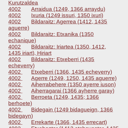
Kurutzaldea
4002
Arraidua (1249, 1366 arraydu)
4002
Ixuria (1249 issuri, 1350 ixuri)
4002
Bildaraitz: Agerrea (1412, 1435
aguerre)
4002
Bildaraitz: Etxanika (1350
echanique)
4002
Bildaraitz: Iriartea (1350, 1412,
1435 iriart), Hiriart
4002
Bildaraitz: Etxeberri (1435
echeverry)
4002
Etxeberri (1366, 1435 echeverry)
4002
Agerre (1249, 1250, 1435 aguerre)
4002
Aiherrabehere (1350 ayerre iuson)
4002
Aiherragarai (1366 ayherre garay)
4002
Berroeta (1249, 1435; 1366
berhoete)
4002
Bidegain (1249 bidagueign, 1366
bidegayn)
4002
Errekarte (1366, 1435 errecart)