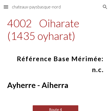
chateaux-paysbasque-nord
Skip to main content
Skip to navigation
4002
Oiharate
(1435 oyharat)
Référence Base Mérimée:
n.c.
Ayherre - Aiherra
Route 4