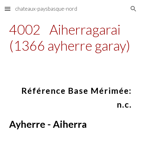
chateaux-paysbasque-nord
Skip to main content
Skip to navigation
4002
Aiherragarai
(1366 ayherre garay)
Référence Base Mérimée:
n.c.
Ayherre - Aiherra