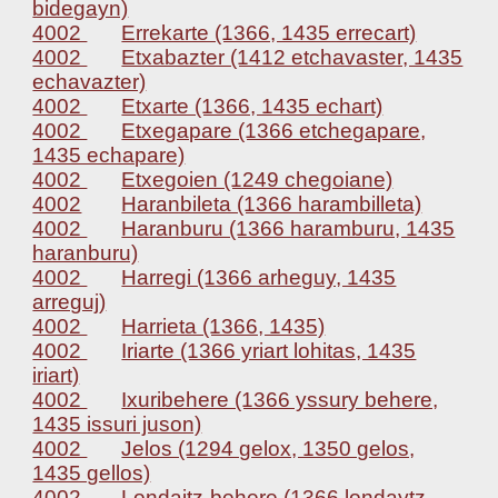
bidegayn)
4002
Errekarte (1366, 1435 errecart)
4002
Etxabazter (1412 etchavaster, 1435
echavazter)
4002
Etxarte (1366, 1435 echart)
4002
Etxegapare (1366 etchegapare,
1435 echapare)
4002
Etxegoien (1249 chegoiane)
4002
Haranbileta (1366 harambilleta)
4002
Haranburu (1366 haramburu, 1435
haranburu)
4002
Harregi (1366 arheguy, 1435
arreguj)
4002
Harrieta (1366, 1435)
4002
Iriarte (1366 yriart lohitas, 1435
iriart)
4002
Ixuribehere (1366 yssury behere,
1435 issuri juson)
4002
Jelos (1294 gelox, 1350 gelos,
1435 gellos)
4002
Londaitz-behere (1366 londaytz,