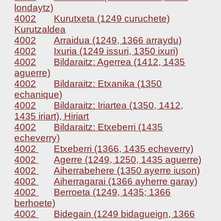
londaytz)
4002
Kurutxeta (1249 curuchete)
Kurutzaldea
4002
Arraidua (1249, 1366 arraydu)
4002
Ixuria (1249 issuri, 1350 ixuri)
4002
Bildaraitz: Agerrea (1412, 1435
aguerre)
4002
Bildaraitz: Etxanika (1350
echanique)
4002
Bildaraitz: Iriartea (1350, 1412,
1435 iriart), Hiriart
4002
Bildaraitz: Etxeberri (1435
echeverry)
4002
Etxeberri (1366, 1435 echeverry)
4002
Agerre (1249, 1250, 1435 aguerre)
4002
Aiherrabehere (1350 ayerre iuson)
4002
Aiherragarai (1366 ayherre garay)
4002
Berroeta (1249, 1435; 1366
berhoete)
4002
Bidegain (1249 bidagueign, 1366