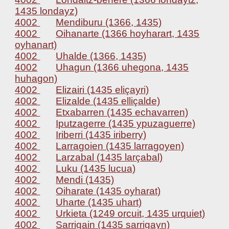
1435 londayz)
4002
Mendiburu (1366, 1435)
4002
Oihanarte (1366 hoyharart, 1435
oyhanart)
4002
Uhalde (1366, 1435)
4002
Uhagun (1366 uhegona, 1435
huhagon)
4002
Elizairi (1435 eliçayri)
4002
Elizalde (1435 elliçalde)
4002
Etxabarren (1435 echavarren)
4002
Iputzagerre (1435 ypuzaguerre)
4002
Iriberri (1435 iriberry)
4002
Larragoien (1435 larragoyen)
4002
Larzabal (1435 larçabal)
4002
Luku (1435 lucua)
4002
Mendi (1435)
4002
Oiharate (1435 oyharat)
4002
Uharte (1435 uhart)
4002
Urkieta (1249 orcuit, 1435 urquiet)
4002
Sarrigain (1435 sarrigayn)