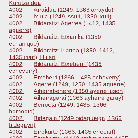
Kurutzaldea
4002
Arraidua (1249, 1366 arraydu)
4002
Ixuria (1249 issuri, 1350 ixuri)
4002
Bildaraitz: Agerrea (1412, 1435
aguerre)
4002
Bildaraitz: Etxanika (1350
echanique)
4002
Bildaraitz: Iriartea (1350, 1412,
1435 iriart), Hiriart
4002
Bildaraitz: Etxeberri (1435
echeverry)
4002
Etxeberri (1366, 1435 echeverry)
4002
Agerre (1249, 1250, 1435 aguerre)
4002
Aiherrabehere (1350 ayerre iuson)
4002
Aiherragarai (1366 ayherre garay)
4002
Berroeta (1249, 1435; 1366
berhoete)
4002
Bidegain (1249 bidagueign, 1366
bidegayn)
4002
Errekarte (1366, 1435 errecart)