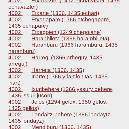
4002
Etxabazter (1412 etchavaster, 1435
echavazter)
4002
Etxarte (1366, 1435 echart)
4002
Etxegapare (1366 etchegapare,
1435 echapare)
4002
Etxegoien (1249 chegoiane)
4002
Haranbileta (1366 harambilleta)
4002
Haranburu (1366 haramburu, 1435
haranburu)
4002
Harregi (1366 arheguy, 1435
arreguj)
4002
Harrieta (1366, 1435)
4002
Iriarte (1366 yriart lohitas, 1435
iriart)
4002
Ixuribehere (1366 yssury behere,
1435 issuri juson)
4002
Jelos (1294 gelox, 1350 gelos,
1435 gellos)
4002
Londaitz-behere (1366 londaytz,
1435 londayz)
4002
Mendiburu (1366, 1435)