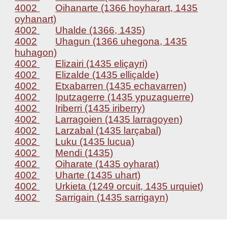
4002
Oihanarte (1366 hoyharart, 1435
oyhanart)
4002
Uhalde (1366, 1435)
4002
Uhagun (1366 uhegona, 1435
huhagon)
4002
Elizairi (1435 eliçayri)
4002
Elizalde (1435 elliçalde)
4002
Etxabarren (1435 echavarren)
4002
Iputzagerre (1435 ypuzaguerre)
4002
Iriberri (1435 iriberry)
4002
Larragoien (1435 larragoyen)
4002
Larzabal (1435 larçabal)
4002
Luku (1435 lucua)
4002
Mendi (1435)
4002
Oiharate (1435 oyharat)
4002
Uharte (1435 uhart)
4002
Urkieta (1249 orcuit, 1435 urquiet)
4002
Sarrigain (1435 sarrigayn)