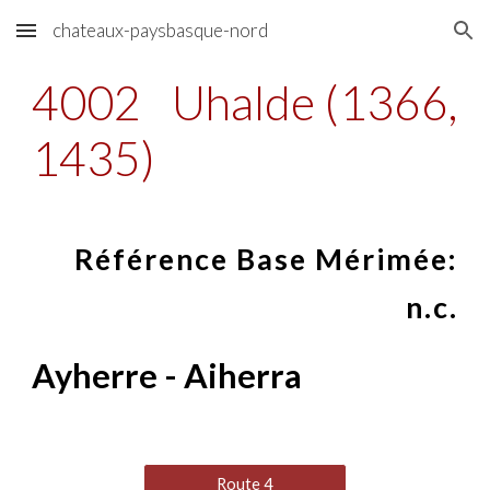
chateaux-paysbasque-nord
Skip to main content
Skip to navigation
4002
Uhalde (1366,
1435)
Référence Base Mérimée:
n.c.
Ayherre - Aiherra
Route 4