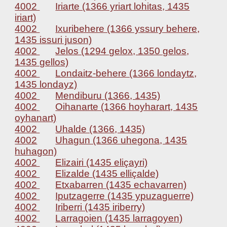
4002
Iriarte (1366 yriart lohitas, 1435
iriart)
4002
Ixuribehere (1366 yssury behere,
1435 issuri juson)
4002
Jelos (1294 gelox, 1350 gelos,
1435 gellos)
4002
Londaitz-behere (1366 londaytz,
1435 londayz)
4002
Mendiburu (1366, 1435)
4002
Oihanarte (1366 hoyharart, 1435
oyhanart)
4002
Uhalde (1366, 1435)
4002
Uhagun (1366 uhegona, 1435
huhagon)
4002
Elizairi (1435 eliçayri)
4002
Elizalde (1435 elliçalde)
4002
Etxabarren (1435 echavarren)
4002
Iputzagerre (1435 ypuzaguerre)
4002
Iriberri (1435 iriberry)
4002
Larragoien (1435 larragoyen)