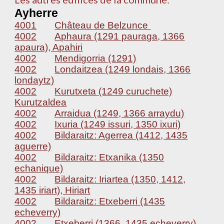
Ayherre
4001
Château de Belzunce
4002
Aphaura (1291 pauraga, 1366
apaura), Apahiri
4002
Mendigorria (1291)
4002
Londaitzea (1249 londais, 1366
londaytz)
4002
Kurutxeta (1249 curuchete)
Kurutzaldea
4002
Arraidua (1249, 1366 arraydu)
4002
Ixuria (1249 issuri, 1350 ixuri)
4002
Bildaraitz: Agerrea (1412, 1435
aguerre)
4002
Bildaraitz: Etxanika (1350
echanique)
4002
Bildaraitz: Iriartea (1350, 1412,
1435 iriart), Hiriart
4002
Bildaraitz: Etxeberri (1435
echeverry)
4002
Etxeberri (1366, 1435 echeverry)