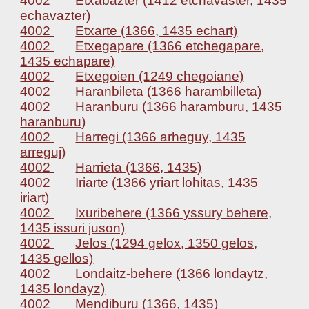
4002
Etxabazter (1412 etchavaster, 1435
echavazter)
4002
Etxarte (1366, 1435 echart)
4002
Etxegapare (1366 etchegapare,
1435 echapare)
4002
Etxegoien (1249 chegoiane)
4002
Haranbileta (1366 harambilleta)
4002
Haranburu (1366 haramburu, 1435
haranburu)
4002
Harregi (1366 arheguy, 1435
arreguj)
4002
Harrieta (1366, 1435)
4002
Iriarte (1366 yriart lohitas, 1435
iriart)
4002
Ixuribehere (1366 yssury behere,
1435 issuri juson)
4002
Jelos (1294 gelox, 1350 gelos,
1435 gellos)
4002
Londaitz-behere (1366 londaytz,
1435 londayz)
4002
Mendiburu (1366, 1435)