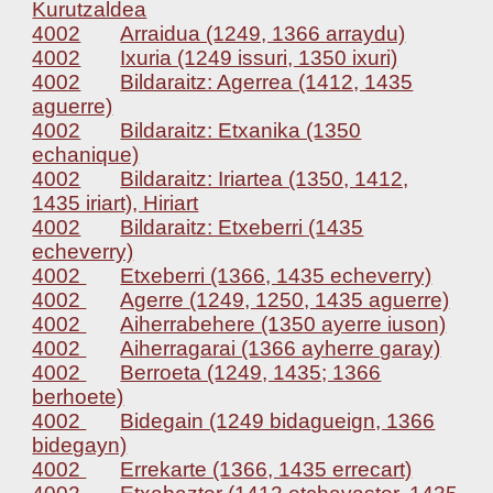
Kurutzaldea
4002
Arraidua (1249, 1366 arraydu)
4002
Ixuria (1249 issuri, 1350 ixuri)
4002
Bildaraitz: Agerrea (1412, 1435
aguerre)
4002
Bildaraitz: Etxanika (1350
echanique)
4002
Bildaraitz: Iriartea (1350, 1412,
1435 iriart), Hiriart
4002
Bildaraitz: Etxeberri (1435
echeverry)
4002
Etxeberri (1366, 1435 echeverry)
4002
Agerre (1249, 1250, 1435 aguerre)
4002
Aiherrabehere (1350 ayerre iuson)
4002
Aiherragarai (1366 ayherre garay)
4002
Berroeta (1249, 1435; 1366
berhoete)
4002
Bidegain (1249 bidagueign, 1366
bidegayn)
4002
Errekarte (1366, 1435 errecart)