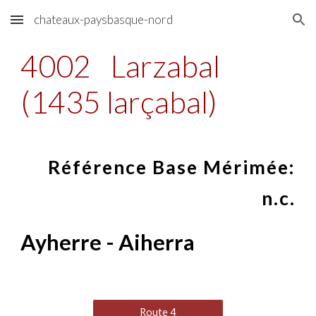
chateaux-paysbasque-nord
Skip to main content
Skip to navigation
4002
Larzabal
(1435 larçabal)
Référence Base Mérimée:
n.c.
Ayherre - Aiherra
Route 4