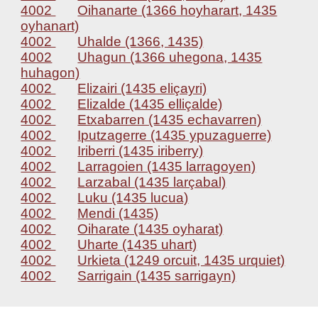
4002
Oihanarte (1366 hoyharart, 1435
oyhanart)
4002
Uhalde (1366, 1435)
4002
Uhagun (1366 uhegona, 1435
huhagon)
4002
Elizairi (1435 eliçayri)
4002
Elizalde (1435 elliçalde)
4002
Etxabarren (1435 echavarren)
4002
Iputzagerre (1435 ypuzaguerre)
4002
Iriberri (1435 iriberry)
4002
Larragoien (1435 larragoyen)
4002
Larzabal (1435 larçabal)
4002
Luku (1435 lucua)
4002
Mendi (1435)
4002
Oiharate (1435 oyharat)
4002
Uharte (1435 uhart)
4002
Urkieta (1249 orcuit, 1435 urquiet)
4002
Sarrigain (1435 sarrigayn)