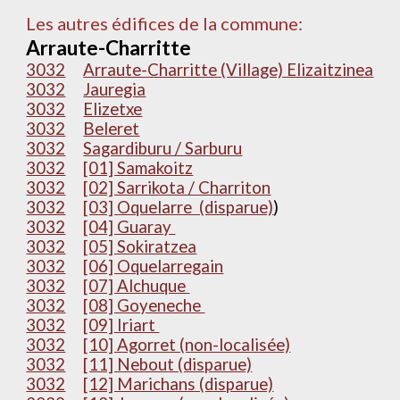
Les autres édifices de la commune:
Arraute-Charritte
3032
Arraute-Charritte (Village) Elizaitzinea
3032
Jauregia
3032
Elizetxe
3032
Beleret
3032
Sagardiburu / Sarburu
3032
[01] Samakoitz
3032
[02] Sarrikota / Charriton
3032
[03] Oquelarre (disparue)
)
3032
[04] Guaray
3032
[05] Sokiratzea
3032
[06] Oquelarregain
3032
[07] Alchuque
3032
[08] Goyeneche
3032
[09] Iriart
3032
[10] Agorret (non-localisée)
3032
[11] Nebout (disparue)
3032
[12] Marichans (disparue)