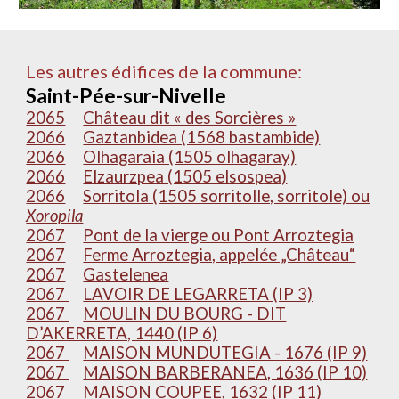
Les autres édifices de la commune:
Saint-Pée-sur-Nivelle
2065
Château dit « des Sorcières »
2066
Gaztanbidea (1568 bastambide)
2066
Olhagaraia (1505 olhagaray)
2066
Elzaurzpea (1505 elsospea)
2066
Sorritola (1505 sorritolle, sorritole) ou
Xoropila
2067
Pont de la vierge ou Pont Arroztegia
2067
Ferme Arroztegia, appelée „Château“
2067
Gastelenea
2067
LAVOIR DE LEGARRETA (IP 3)
2067
MOULIN DU BOURG - DIT
D’AKERRETA, 1440 (IP 6)
2067
MAISON MUNDUTEGIA - 1676 (IP 9)
2067
MAISON BARBERANEA, 1636 (IP 10)
2067
MAISON COUPEE, 1632 (IP 11)