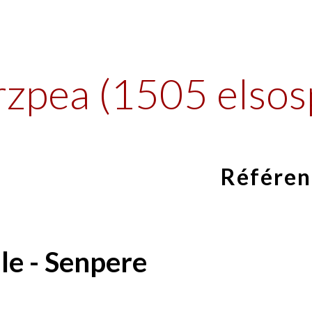
ip to main content
Skip to navigat
rzpea (1505 elsos
Référen
le - Senpere