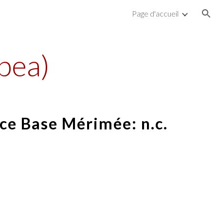
Page d'accueil
ion
pea)
ce Base Mérimée: n.c.