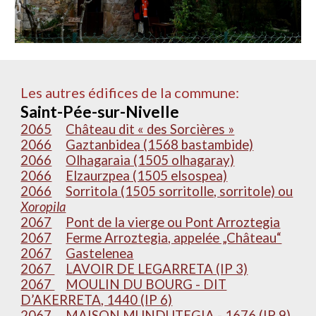
Les autres édifices de la commune:
Saint-Pée-sur-Nivelle
2065
Château dit « des Sorcières »
2066
Gaztanbidea (1568 bastambide)
2066
Olhagaraia (1505 olhagaray)
2066
Elzaurzpea (1505 elsospea)
2066
Sorritola (1505 sorritolle, sorritole) ou
Xoropila
2067
Pont de la vierge ou Pont Arroztegia
2067
Ferme Arroztegia, appelée „Château“
2067
Gastelenea
2067
LAVOIR DE LEGARRETA (IP 3)
2067
MOULIN DU BOURG - DIT
D’AKERRETA, 1440 (IP 6)
2067
MAISON MUNDUTEGIA - 1676 (IP 9)