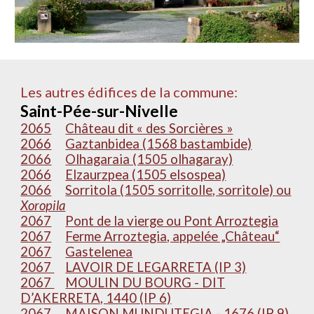
Les autres édifices de la commune:
Saint-Pée-sur-Nivelle
2065
Château dit « des Sorcières »
2066
Gaztanbidea (1568 bastambide)
2066
Olhagaraia (1505 olhagaray)
2066
Elzaurzpea (1505 elsospea)
2066
Sorritola (1505 sorritolle, sorritole) ou
Xoropila
2067
Pont de la vierge ou Pont Arroztegia
2067
Ferme Arroztegia, appelée „Château“
2067
Gastelenea
2067
LAVOIR DE LEGARRETA (IP 3)
2067
MOULIN DU BOURG - DIT
D’AKERRETA, 1440 (IP 6)
2067
MAISON MUNDUTEGIA - 1676 (IP 9)