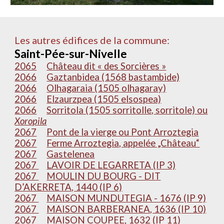
Les autres édifices de la commune:
Saint-Pée-sur-Nivelle
2065
Château dit « des Sorcières »
2066
Gaztanbidea (1568 bastambide)
2066
Olhagaraia (1505 olhagaray)
2066
Elzaurzpea (1505 elsospea)
2066
Sorritola (1505 sorritolle, sorritole) ou
Xoropila
2067
Pont de la vierge ou Pont Arroztegia
2067
Ferme Arroztegia, appelée „Château“
2067
Gastelenea
2067
LAVOIR DE LEGARRETA (IP 3)
2067
MOULIN DU BOURG - DIT
D’AKERRETA, 1440 (IP 6)
2067
MAISON MUNDUTEGIA - 1676 (IP 9)
2067
MAISON BARBERANEA, 1636 (IP 10)
2067
MAISON COUPEE, 1632 (IP 11)