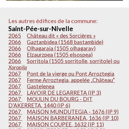
Les autres édifices de la commune:
Saint-Pée-sur-Nivelle
2065
Château dit « des Sorcières »
2066
Gaztanbidea (1568 bastambide)
2066
Olhagaraia (1505 olhagaray)
2066
Elzaurzpea (1505 elsospea)
2066
Sorritola (1505 sorritolle, sorritole) ou
Xoropila
2067
Pont de la vi
e
rge ou Pont Arroztegia
2067
Ferme Arroztegia, appelée „Château“
2067
Gastelenea
2067
LAVOIR DE LEGARRETA (IP 3)
2067
MOULIN DU BOURG - DIT
D’AKERRETA, 1440 (IP 6)
2067
MAISON MUNDUTEGIA - 1676 (IP 9)
2067
MAISON BARBERANEA, 1636 (IP 10)
2067
MAISON COUPEE, 1632 (IP 11)