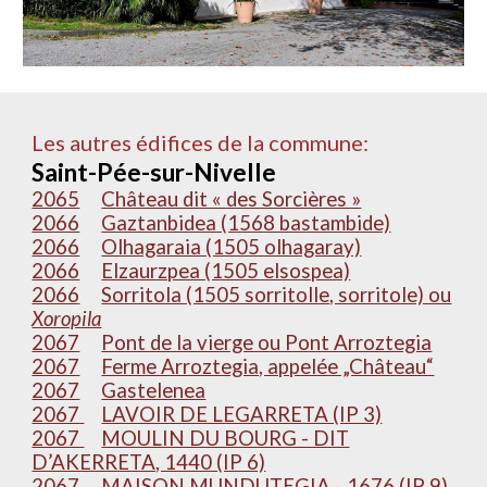
Les autres édifices de la commune:
Saint-Pée-sur-Nivelle
2065
Château dit « des Sorcières »
2066
Gaztanbidea (1568 bastambide)
2066
Olhagaraia (1505 olhagaray)
2066
Elzaurzpea (1505 elsospea)
2066
Sorritola (1505 sorritolle, sorritole) ou
Xoropila
2067
Pont de la vierge ou Pont Arroztegia
2067
Ferme Arroztegia, appelée „Château“
2067
Gastelenea
2067
LAVOIR DE LEGARRETA (IP 3)
2067
MOULIN DU BOURG - DIT
D’AKERRETA, 1440 (IP 6)
2067
MAISON MUNDUTEGIA - 1676 (IP 9)