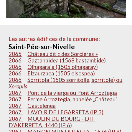
Les autres édifices de la commune:
Saint-Pée-sur-Nivelle
2065
Château dit « des Sorcières »
2066
Gaztanbidea (1568 bastambide)
2066
Olhagaraia (1505 olhagaray)
2066
Elzaurzpea (1505 elsospea)
2066
Sorritola (1505 sorritolle, sorritole) ou
Xoropila
2067
Pont de la vierge ou Pont Arroztegia
2067
Ferme Arroztegia, appelée „Château“
2067
Gastelenea
2067
LAVOIR DE LEGARRETA (IP 3)
2067
MOULIN DU BOURG - DIT
D’AKERRETA, 1440 (IP 6)
2067
MAISON MUNDUTEGIA - 1676 (IP 9)