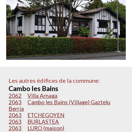
Les autres édifices de la commune:
Cambo les Bains
2062
Villa Arnaga
2063
Cambo les Bains (Village) Gaztelu
Berria
2063
ETCHEGOYEN
2063
BURLASTEA
2063
LURO (maison)