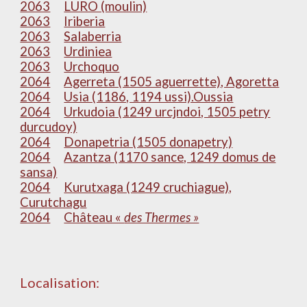
2063
LURO (moulin)
2063
Iriberia
2063
Salaberria
2063
Urdiniea
2063
Urchoquo
2064
Agerreta (1505 aguerrette), Agoretta
2064
Usia (1186, 1194 ussi).Oussia
2064
Urkudoia (1249 urcjndoi, 1505 petry
durcudoy)
2064
Donapetria (1505 donapetry)
2064
Azantza (1170 sance, 1249 domus de
sansa)
2064
Kurutxaga (1249 cruchiague),
Curutchagu
2064
Château «
des Thermes »
Localisation: