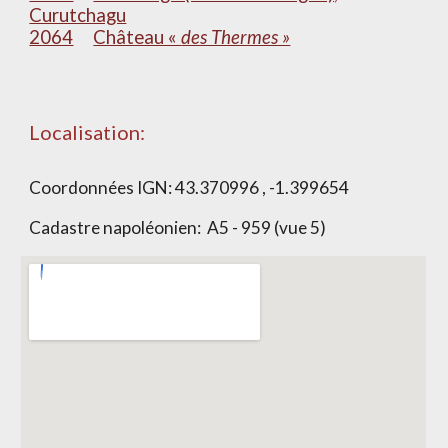
Curutchagu
2064
Château «
des Thermes »
Localisation:
Coordonnées IGN:
43.370996 , -1.399654
Cadastre napoléonien:
A5 - 959 (vue 5)