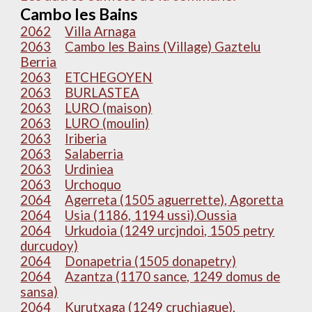
Cambo les Bains
2062
Villa Arnaga
2063
Cambo les Bains (Village) Gaztelu
Berria
2063
ETCHEGOYEN
2063
BURLASTEA
2063
LURO (maison)
2063
LURO (moulin)
2063
Iriberia
2063
Salaberria
2063
Urdiniea
2063
Urchoquo
2064
Agerreta (1505 aguerrette), Agoretta
2064
Usia (1186, 1194 ussi).Oussia
2064
Urkudoia (1249 urcjndoi, 1505 petry
durcudoy)
2064
Donapetria (1505 donapetry)
2064
Azantza (1170 sance, 1249 domus de
sansa)
2064
Kurutxaga (1249 cruchiague),