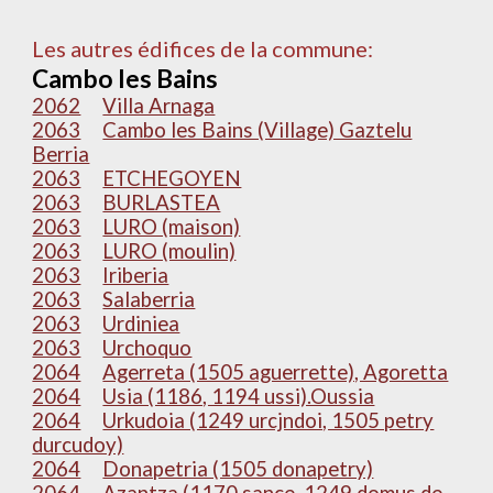
Les autres édifices de la commune:
Cambo les Bains
2062
Villa Arnaga
2063
Cambo les Bains (Village) Gaztelu
Berria
2063
ETCHEGOYEN
2063
BURLASTEA
2063
LURO (maison)
2063
LURO (moulin)
2063
Iriberia
2063
Salaberria
2063
Urdiniea
2063
Urchoquo
2064
Agerreta (1505 aguerrette), Agoretta
2064
Usia (1186, 1194 ussi).Oussia
2064
Urkudoia (1249 urcjndoi, 1505 petry
durcudoy)
2064
Donapetria (1505 donapetry)