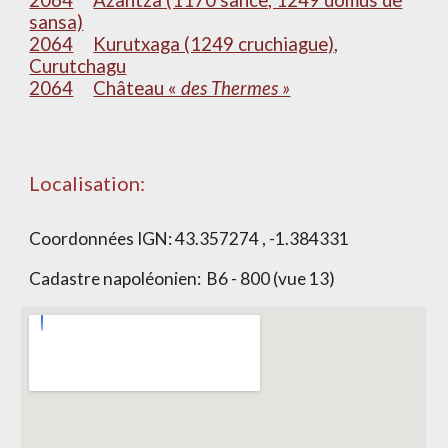
2064
Azantza (1170 sance, 1249 domus de
sansa)
2064
Kurutxaga (1249 cruchiague),
Curutchagu
2064
Château «
des Thermes »
Localisation:
Coordonnées IGN:
43.357274 , -1.384331
Cadastre napoléonien:
B6 - 800 (vue 13)