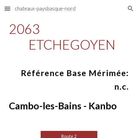
chateaux-paysbasque-nord
Skip to main content
Skip to navigation
2063
ETCHEGOYEN
Référence Base Mérimée:
n.c.
Cambo-les-Bains - Kanbo
Route 2