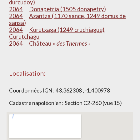
durcudoy)
2064
Donapetria (1505 donapetry)
2064
Azantza (1170 sance, 1249 domus de
sansa)
2064
Kurutxaga (1249 cruchiague),
Curutchagu
2064
Château «
des Thermes »
Localisation:
Coordonnées IGN:
43.362308 , -1.400978
Cadastre napoléonien: Section
C2-260 (vue 15)