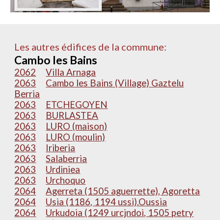
Les autres édifices de la commune:
Cambo les Bains
2062
Villa Arnaga
2063
Cambo les Bains (Village) Gaztelu
Berria
2063
ETCHEGOYEN
2063
BURLASTEA
2063
LURO (maison)
2063
LURO (moulin)
2063
Iriberia
2063
Salaberria
2063
Urdiniea
2063
Urchoquo
2064
Agerreta (1505 aguerrette), Agoretta
2064
Usia (1186, 1194 ussi).Oussia
2064
Urkudoia (1249 urcjndoi, 1505 petry