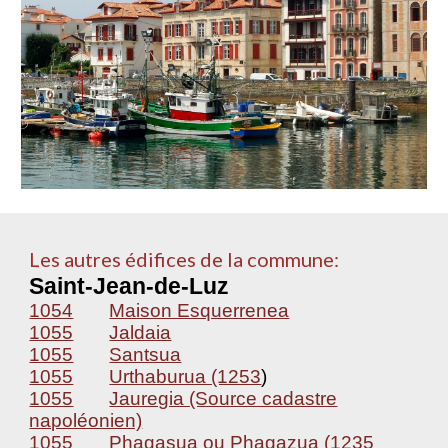
Les autres édifices de la commune:
Saint-Jean-de-Luz
1054
Maison Esquerrenea
1055
Jaldaia
1055
Santsua
1055
Urthaburua (1253
)
1055
Jauregia (Source cadastre
napoléonien)
1055
Phagasua ou Phagazua (1235