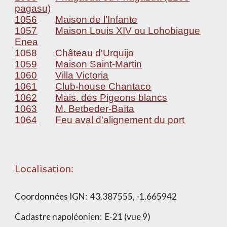
pagasu)
1056
Maison de l’Infante
1057
Maison Louis XIV ou Lohobiague
Enea
1058
Château d'Urquijo
1059
Maison Saint-Martin
1060
Villa Victoria
1061
Club-house Chantaco
1062
Mais. des Pigeons blancs
1063
M. Betbeder-Baïta
1064
Feu aval d'alignement du port
Localisation:
Coordonnées IGN:
43.387555, -1.665942
Cadastre napoléonien:
E-21 (vue 9)