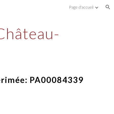
Page d'accueil
ion
Château-
érimée:
PA00084339