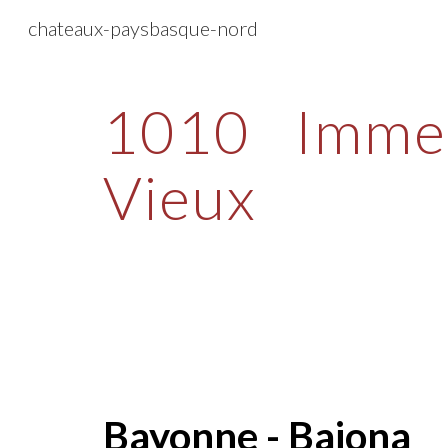
chateaux-paysbasque-nord
Sk
1010
Immeu
Vieux
Bayonne - Baiona