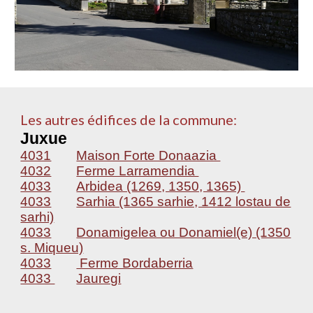
Les autres édifices de la commune:
Juxue
4031
Maison Forte Donaazia
4032
Ferme Larramendia
4033
Arbidea (1269, 1350, 1365)
4033
Sarhia (1365 sarhie, 1412 lostau de
sarhi)
4033
Donamigelea ou Donamiel(e) (1350
s. Miqueu)
4033
Ferme Bordaberria
4033
Jauregi