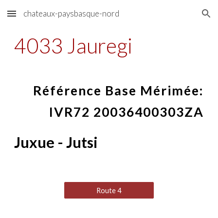
chateaux-paysbasque-nord
Skip to main content
Skip to navigation
4033 Jauregi
Référence Base Mérimée:
IVR72 20036400303ZA
Juxue - Jutsi
Route 4