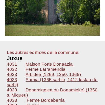
Les autres édifices de la commune:
Juxue
4031
Maison Forte Donaazia
4032
Ferme Larramendia
4033
Arbidea (1269, 1350, 1365)
4033
Sarhia (1365 sarhie, 1412 lostau de
sarhi)
4033
Donamigelea ou Donamiel(e) (1350
s. Miqueu)
4033
Ferme Bordaberria