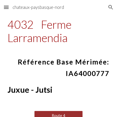
chateaux-paysbasque-nord
Skip to main content
Skip to navigation
4032
Ferme
Larramendia
Référence Base Mérimée:
IA64000777
Juxue - Jutsi
Route 4