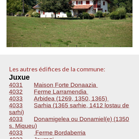
Les autres édifices de la commune:
Juxue
4031
Maison Forte Donaazia
4032
Ferme Larramendia
4033
Arbidea (1269, 1350, 1365)
4033
Sarhia (1365 sarhie, 1412 lostau de
sarhi)
4033
Donamigelea ou Donamiel(e) (1350
s. Miqueu)
4033
Ferme Bordaberria